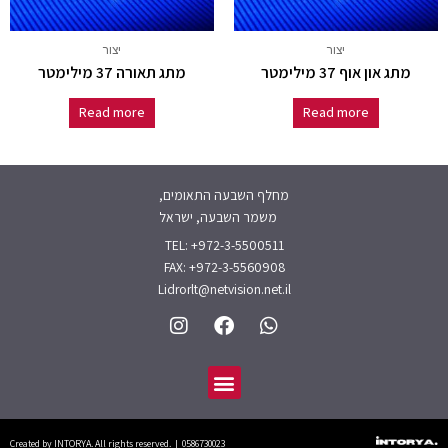
יצור
יצור
מתג און אוף 37 מילימטר
מתג תאורה 37 מילימטר
Read more
Read more
מחלף השבעה התאומים,
משמר השבעה, ישראל
TEL: +972-3-5500511
FAX: +972-3-5560908
Lidrorlt@netvision.net.il
I
F
W
n
a
h
s
c
a
תפריט
t
e
t
a
b
s
g
o
a
r
o
p
Created by INTORYA. All rights reserved. | 0586730023