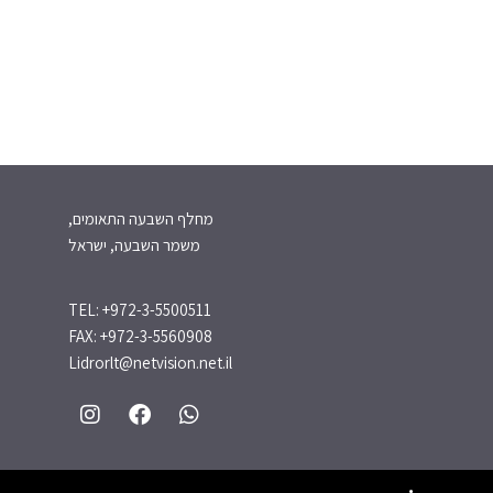
מחלף השבעה התאומים,
משמר השבעה, ישראל
TEL: +972-3-5500511
FAX: +972-3-5560908
Lidrorlt@netvision.net.il
I
F
W
n
a
h
s
c
a
t
e
t
a
b
s