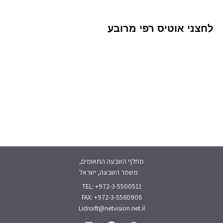
לחצני אוטיס רפי מרובע
מחלף השבעה התאומים,
משמר השבעה, ישראל
TEL: +972-3-5500511
FAX: +972-3-5560908
Lidrorlt@netvision.net.il
I
F
W